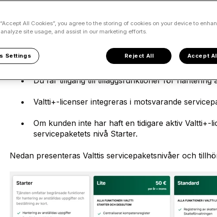
Valtti tjänstepaket
 “Accept All Cookies”, you agree to the storing of cookies on your device to enhan
 analyze site usage, and assist in our marketing efforts.
s Settings
Reject All
Accept Al
Valtti erbjuder heltäckande servicepaket.
Du får tillgång till tilläggsfunktioner för hantering 
Valtti+-licenser integreras i motsvarande servicep
Om kunden inte har haft en tidigare aktiv Valtti+-li
servicepaketets nivå Starter.
Nedan presenteras Valttis servicepaketsnivåer och tillhö