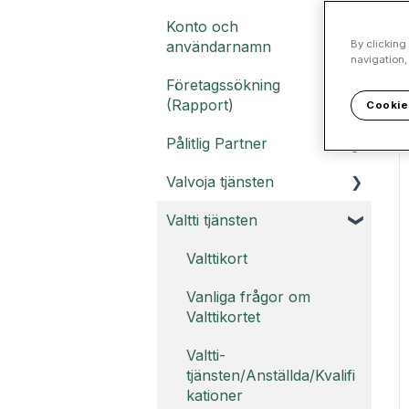
Konto och
By clicking
användarnamn
navigation,
Företagssökning
Kundportal
(Rapport)
Cookie
Användarnamn
Pålitlig Partner
Rapport och Rapport
Svar på vanliga frågor
PRO
Valvoja tjänsten
om kontot
Pålitlig Partner
Vanliga frågor om
instruktioner
Valtti tjänsten
Valvoja
Rapport -
Pålitlig Partner
Vanliga frågor om
Valttikort
Vanliga frågor om
Hållbarhetsrapport
Valvoja
Rapport PRO -
Vanliga frågor om
Pålitlig Partner Legal
Valttikortet
compliance-rapport
Valtti-
Påligtlig Partner
tjänsten/Anställda/Kvalifi
Förtroendemärke
kationer