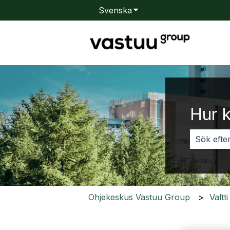
Svenska
Visa undermenyer för öv
Hur k
Det finns
Ohjekeskus Vastuu Group
Valtt