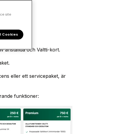
ce site
l Cookies
av anställda och Valtti-kort.
aket.
cens eller ett servicepaket, är
rande funktioner: