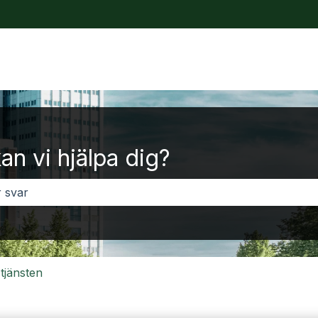
ersättningar
an vi hjälpa dig?
 inga förslag eftersom sökfältet är tomt.
i tjänsten