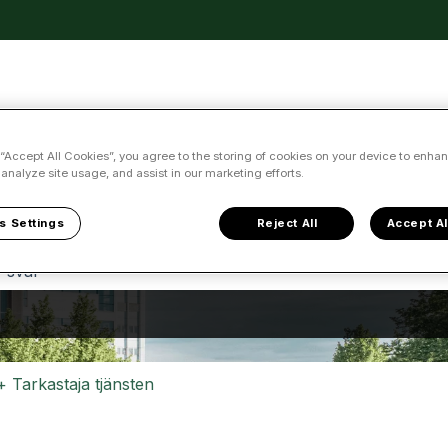
ersättningar
 “Accept All Cookies”, you agree to the storing of cookies on your device to enhan
 analyze site usage, and assist in our marketing efforts.
an vi hjälpa dig?
s Settings
Reject All
Accept Al
 inga förslag eftersom sökfältet är tomt.
i+ Tarkastaja tjänsten