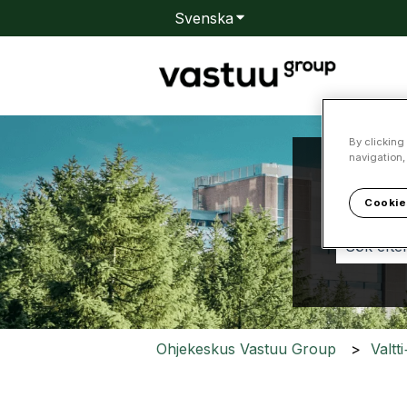
Svenska
Visa undermenyer för öv
By clicking
navigation,
Hur k
Cookie
Det finns
Ohjekeskus Vastuu Group
Valtt