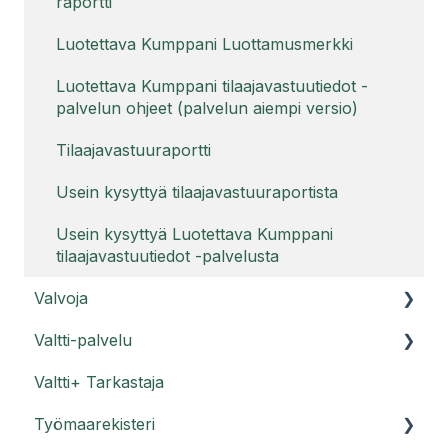
raportti
Luotettava Kumppani Luottamusmerkki
Luotettava Kumppani tilaajavastuutiedot -
palvelun ohjeet (palvelun aiempi versio)
Tilaajavastuuraportti
Usein kysyttyä tilaajavastuuraportista
Usein kysyttyä Luotettava Kumppani
tilaajavastuutiedot -palvelusta
Valvoja
Valtti-palvelu
Valvoja-ohjeet
Valtti+ Tarkastaja
Usein kysyttyä Valvojasta
Valttikortti
Työmaarekisteri
Usein kysyttyä Valttikortista