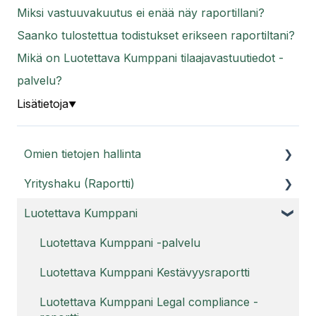
Miksi vastuuvakuutus ei enää näy raportillani?
Saanko tulostettua todistukset erikseen raportiltani?
Mikä on Luotettava Kumppani tilaajavastuutiedot -
palvelu?
Lisätietoja
▼
Omien tietojen hallinta
Yrityshaku (Raportti)
Asiakasportaali
Luotettava Kumppani
Käyttäjätunnukset
Raporttihaku ja Raportti PRO
Usein kysyttyä tilistä
Usein kysyttyä Raportti-palvelusta
Luotettava Kumppani -palvelu
Usein kysyttyä Raportti PRO:sta
Luotettava Kumppani Kestävyysraportti
Luotettava Kumppani Legal compliance -