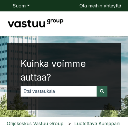
Suomi
Näytä käännöksien alavalikko
Ota meihin yhteyttä
Kuinka voimme
auttaa?
Ehdotuksia ei ole, koska hakukenttä on tyhjä.
Ohjekeskus Vastuu Group
Luotettava Kumppani