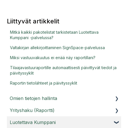
Liittyvät artikkelit
Mitkä kaikki pakotelistat tarkistetaan Luotettava
Kumppani -palvelussa?
Valtakirjan allekirjoittaminen SignSpace-palvelussa
Miksi vastuuvakuutus ei enää näy raportillani?
Tilaajavastuuraportille automaattisesti päivittyvät tiedot ja
päivityssyklit
Raportin tietolähteet ja päivityssyklit
Omien tietojen hallinta
Yrityshaku (Raportti)
Asiakasportaali
Luotettava Kumppani
Käyttäjätunnukset
Raporttihaku ja Raportti PRO