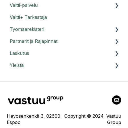
Valtti-palvelu
Valvoja-ohjeet
Valtti+ Tarkastaja
Usein kysyttyä Valvojasta
Valttikortti
Työmaarekisteri
Usein kysyttyä Valttikortista
Partnerit ja Rajapinnat
Valtti-palvelu/Työntekijät/Pätevyydet
Työmaarekisteri -
Laskutus
Yleisiä kysymyksiä Työmaarekisteristä -
Ohjeet partnereille
Yleistä
Roolit työmaalla
Ohjeet Rajapinta-asiakkaille
Irtisanominen
Yleisiä ohjeita
Hevosenkenkä 3, 02600
Copyright © 2024, Vastuu
Espoo
Group