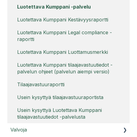
Usein kysyttyä tilistä
Usein kysyttyä Raportti-palvelusta
Luotettava Kumppani -palvelu
Usein kysyttyä Raportti PRO:sta
Luotettava Kumppani Kestävyysraportti
Luotettava Kumppani Legal compliance -
raportti
Luotettava Kumppani Luottamusmerkki
Luotettava Kumppani tilaajavastuutiedot -
palvelun ohjeet (palvelun aiempi versio)
Tilaajavastuuraportti
Usein kysyttyä tilaajavastuuraportista
Usein kysyttyä Luotettava Kumppani
tilaajavastuutiedot -palvelusta
Valvoja