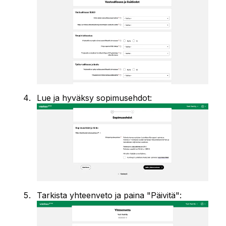
Lue ja hyväksy sopimusehdot:
Tarkista yhteenveto ja paina "Päivitä":