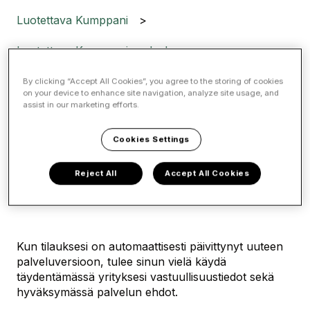
Luotettava Kumppani
Luotettava Kumppani -palvelu
By clicking “Accept All Cookies”, you agree to the storing of cookies
Luotettava Kumppani -
on your device to enhance site navigation, analyze site usage, and
assist in our marketing efforts.
tietojen viimeisteleminen
Cookies Settings
automaattisen
Reject All
Accept All Cookies
päivittymisen jälkeen
Kun tilauksesi on automaattisesti päivittynyt uuteen
palveluversioon, tulee sinun vielä käydä
täydentämässä yrityksesi vastuullisuustiedot sekä
hyväksymässä palvelun ehdot.