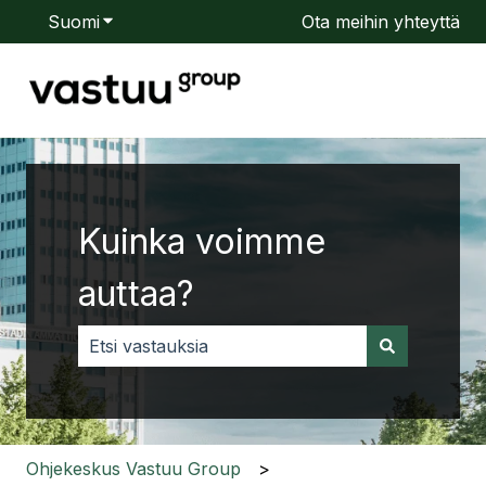
Suomi
Näytä käännöksien alavalikko
Ota meihin yhteyttä
Kuinka voimme
auttaa?
Ehdotuksia ei ole, koska hakukenttä on tyhjä.
Ohjekeskus Vastuu Group