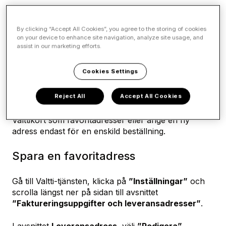
Valttikort
By clicking “Accept All Cookies”, you agree to the storing of cookies
on your device to enhance site navigation, analyze site usage, and
Leveransadress för
assist in our marketing efforts.
Valttikorten
Cookies Settings
Reject All
Accept All Cookies
Du
kan spara ofta använda leveransadresser för
Valttikort som favoritadresser eller ange en ny
adress endast för en enskild beställning.
Spara en favoritadress
Gå till Valtti‑tjänsten, klicka på
”Inställningar”
och
scrolla längst ner på sidan till avsnittet
”Faktureringsuppgifter och leveransadresser”
.
I avsnittet
Leveransadress
, välj
”Redigera”
.