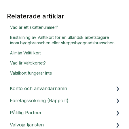
Relaterade artiklar
Vad är ett skattenummer?
Beställning av Valttikort för en utländsk arbetstagare
inom byggbranschen eller skeppsbyggnadsbranschen
Allmän Valtti kort
Vad är Valttikortet?
Valttikort fungerar inte
Konto och användarnamn
Företagssökning (Rapport)
Kundportal
Pålitlig Partner
Användarnamn
Rapport och Rapport PRO
Valvoja tjänsten
Svar på vanliga frågor om kontot
Vanliga frågor om Rapport -
Pålitlig Partner instruktioner