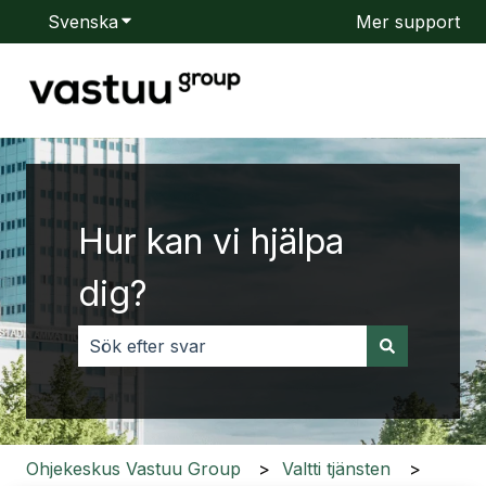
Svenska
Visa undermenyer för översättningar
Mer support
Hur kan vi hjälpa
dig?
Det finns inga förslag eftersom sökfältet är to
Ohjekeskus Vastuu Group
Valtti tjänsten