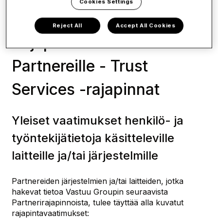
Cookies Settings
Partnerit ja Rajapinnat
Ohjeet partnereille
Reject All
Accept All Cookies
Rajapintavaatimukset
Partnereille - Trust
Services -rajapinnat
Yleiset vaatimukset henkilö- ja
työntekijätietoja käsitteleville
laitteille ja/tai järjestelmille
Partnereiden järjestelmien ja/tai laitteiden, jotka
hakevat tietoa Vastuu Groupin seuraavista
Partnerirajapinnoista, tulee täyttää alla kuvatut
rajapintavaatimukset: