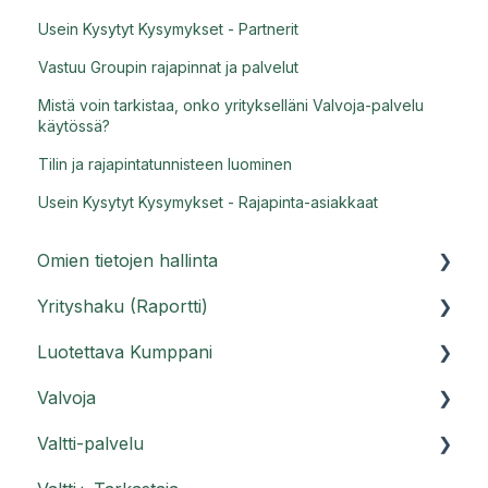
Usein Kysytyt Kysymykset - Partnerit
Vastuu Groupin rajapinnat ja palvelut
Mistä voin tarkistaa, onko yritykselläni Valvoja-palvelu
käytössä?
Tilin ja rajapintatunnisteen luominen
Usein Kysytyt Kysymykset - Rajapinta-asiakkaat
Omien tietojen hallinta
Yrityshaku (Raportti)
Asiakasportaali
Luotettava Kumppani
Käyttäjätunnukset
Raporttihaku ja Raportti PRO
Valvoja
Usein kysyttyä tilistä
Usein kysyttyä Raportti-palvelusta
Luotettava Kumppani -palvelu
Valtti-palvelu
Usein kysyttyä Raportti PRO:sta
Luotettava Kumppani Kestävyysraportti
Valvoja-ohjeet