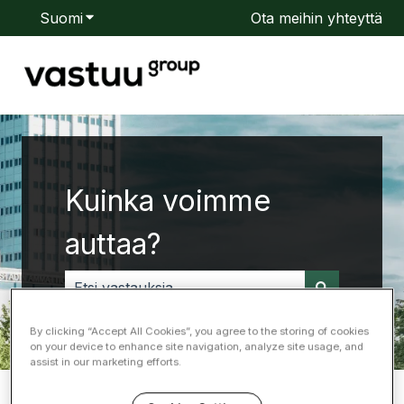
Suomi
Näytä käännöksien alavalikko
Ota meihin yhteyttä
Kuinka voimme
auttaa?
Ehdotuksia ei ole, koska hakukenttä on tyhjä.
By clicking “Accept All Cookies”, you agree to the storing of cookies
on your device to enhance site navigation, analyze site usage, and
assist in our marketing efforts.
Ohjekeskus Vastuu Group