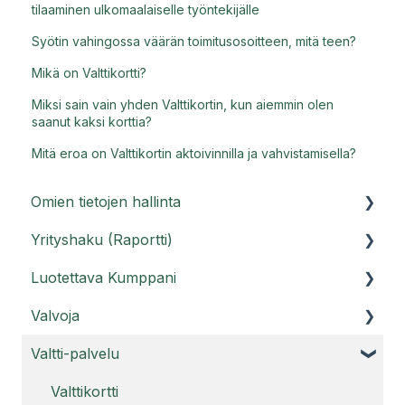
tilaaminen ulkomaalaiselle työntekijälle
Syötin vahingossa väärän toimitusosoitteen, mitä teen?
Mikä on Valttikortti?
Miksi sain vain yhden Valttikortin, kun aiemmin olen
saanut kaksi korttia?
Mitä eroa on Valttikortin aktoivinnilla ja vahvistamisella?
Omien tietojen hallinta
Yrityshaku (Raportti)
Asiakasportaali
Luotettava Kumppani
Käyttäjätunnukset
Raporttihaku ja Raportti PRO
Valvoja
Usein kysyttyä tilistä
Usein kysyttyä Raportti-palvelusta
Luotettava Kumppani -palvelu
Valtti-palvelu
Usein kysyttyä Raportti PRO:sta
Luotettava Kumppani Kestävyysraportti
Valvoja-ohjeet
Luotettava Kumppani Legal compliance -
Usein kysyttyä Valvojasta
Valttikortti