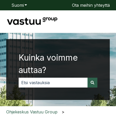
Suomi
Näytä käännöksien alavalikko
Ota meihin yhteyttä
Kuinka voimme
auttaa?
Ehdotuksia ei ole, koska hakukenttä on tyhjä.
Ohjekeskus Vastuu Group