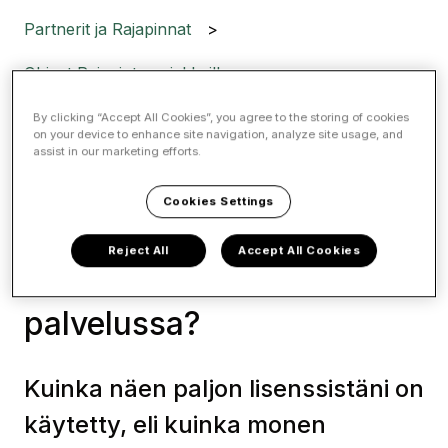
Partnerit ja Rajapinnat
Ohjeet Rajapinta-asiakkaille
By clicking “Accept All Cookies”, you agree to the storing of cookies
Miten seurata
on your device to enhance site navigation, analyze site usage, and
assist in our marketing efforts.
järjestelmätoimittajien
Cookies Settings
(rajapintojen) kautta
Reject All
Accept All Cookies
haettuja yrityksiä Valvoja-
palvelussa?
Kuinka näen paljon lisenssistäni on
käytetty, eli kuinka monen