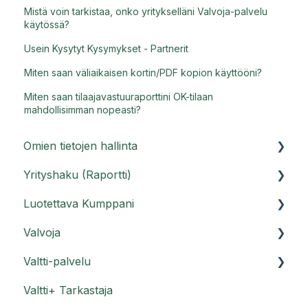
Mistä voin tarkistaa, onko yritykselläni Valvoja-palvelu
käytössä?
Usein Kysytyt Kysymykset - Partnerit
Miten saan väliaikaisen kortin/PDF kopion käyttööni?
Miten saan tilaajavastuuraporttini OK-tilaan
mahdollisimman nopeasti?
Omien tietojen hallinta
Yrityshaku (Raportti)
Asiakasportaali
Luotettava Kumppani
Käyttäjätunnukset
Raporttihaku ja Raportti PRO
Valvoja
Usein kysyttyä tilistä
Usein kysyttyä Raportti-palvelusta
Luotettava Kumppani -palvelu
Valtti-palvelu
Usein kysyttyä Raportti PRO:sta
Luotettava Kumppani Kestävyysraportti
Valvoja-ohjeet
Valtti+ Tarkastaja
Luotettava Kumppani Legal compliance -
Usein kysyttyä Valvojasta
Valttikortti
raportti