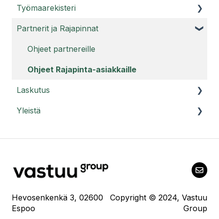
Työmaarekisteri
Usein kysyttyä Valttikortista
Luotettava Kumppani Luottamusmerkki
Partnerit ja Rajapinnat
Valtti-palvelu/Työntekijät/Pätevyydet
Työmaarekisteri -
Luotettava Kumppani tilaajavastuutiedot -
Yleisiä kysymyksiä Työmaarekisteristä -
Ohjeet partnereille
palvelun ohjeet (palvelun aiempi versio)
Roolit työmaalla
Ohjeet Rajapinta-asiakkaille
Tilaajavastuuraportti
Laskutus
Usein kysyttyä tilaajavastuuraportista
Yleistä
Irtisanominen
Usein kysyttyä Luotettava Kumppani
tilaajavastuutiedot -palvelusta
Yleisiä ohjeita
Hevosenkenkä 3, 02600
Copyright © 2024, Vastuu
Espoo
Group