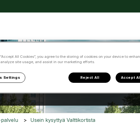
kko
 “Accept All Cookies”, you agree to the storing of cookies on your device to enhan
 analyze site usage, and assist in our marketing efforts.
ka voimme auttaa?
s Settings
Reject All
Accept Al
a ei ole, koska hakukenttä on tyhjä.
i-palvelu
Usein kysyttyä Valttikortista