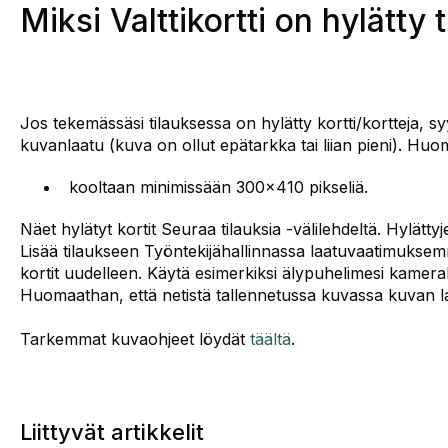
Miksi Valttikortti on hylätty 
Jos tekemässäsi tilauksessa on hylätty kortti/kortteja, 
kuvanlaatu (kuva on ollut epätarkka tai liian pieni). Huo
kooltaan minimissään 300x410 pikseliä.
Näet hylätyt kortit Seuraa tilauksia -välilehdeltä. Hylätt
Lisää tilaukseen Työntekijähallinnassa laatuvaatimuksemm
kortit uudelleen. Käytä esimerkiksi älypuhelimesi kameral
Huomaathan, että netistä tallennetussa kuvassa kuvan la
Tarkemmat kuvaohjeet löydät
täältä
.
Liittyvät artikkelit