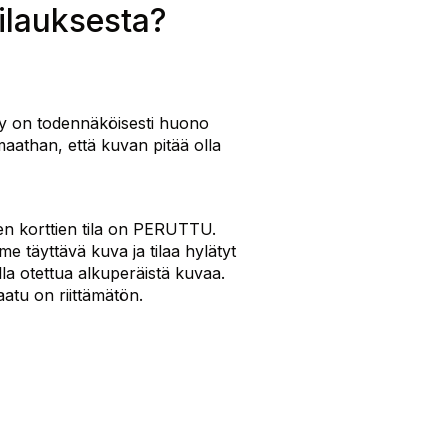
tilauksesta?
syy on todennäköisesti huono
maathan, että kuvan pitää olla
yjen korttien tila on PERUTTU.
e täyttävä kuva ja tilaa hylätyt
la otettua alkuperäistä kuvaa.
atu on riittämätön.