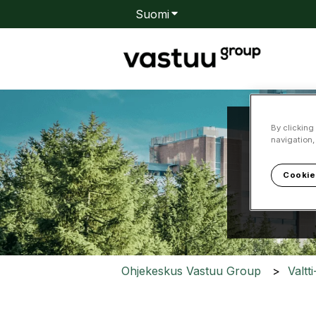
Suomi
Näytä käännöksien alavali
By clicking
navigation,
Kuin
Cookie
Ehdotuksi
Ohjekeskus Vastuu Group
Valtt