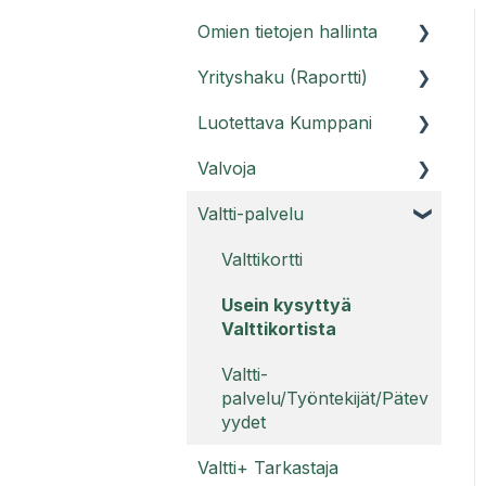
Omien tietojen hallinta
Yrityshaku (Raportti)
Asiakasportaali
Luotettava Kumppani
Käyttäjätunnukset
Raporttihaku ja Raportti
PRO
Valvoja
Usein kysyttyä tilistä
Luotettava Kumppani -
Usein kysyttyä Raportti-
palvelu
Valtti-palvelu
Valvoja-ohjeet
palvelusta
Luotettava Kumppani
Usein kysyttyä Valvojasta
Valttikortti
Usein kysyttyä Raportti
Kestävyysraportti
PRO:sta
Usein kysyttyä
Luotettava Kumppani
Valttikortista
Legal compliance -
raportti
Valtti-
palvelu/Työntekijät/Pätev
Luotettava Kumppani
yydet
Luottamusmerkki
Valtti+ Tarkastaja
Luotettava Kumppani