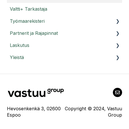
Luotettava Kumppani tilaajavastuutiedot -
Valtti+ Tarkastaja
palvelun ohjeet (palvelun aiempi versio)
Työmaarekisteri
Tilaajavastuuraportti
Partnerit ja Rajapinnat
Työmaarekisteri -
Usein kysyttyä tilaajavastuuraportista
Laskutus
Yleisiä kysymyksiä Työmaarekisteristä -
Ohjeet partnereille
Usein kysyttyä Luotettava Kumppani
tilaajavastuutiedot -palvelusta
Yleistä
Roolit työmaalla
Ohjeet Rajapinta-asiakkaille
Irtisanominen
Yleisiä ohjeita
Hevosenkenkä 3, 02600
Copyright © 2024, Vastuu
Espoo
Group