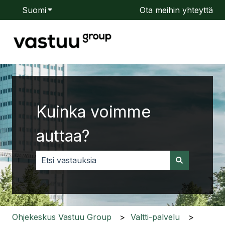
Suomi
Näytä käännöksien alavalikko
Ota meihin yhteyttä
Kuinka voimme
auttaa?
Ehdotuksia ei ole, koska hakukenttä on tyhjä.
Ohjekeskus Vastuu Group
Valtti-palvelu