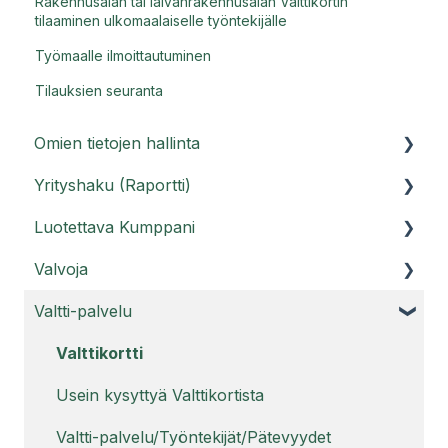
Rakennusalan tai laivanrakennusalan Valttikortin
tilaaminen ulkomaalaiselle työntekijälle
Työmaalle ilmoittautuminen
Tilauksien seuranta
Omien tietojen hallinta
Yrityshaku (Raportti)
Asiakasportaali
Luotettava Kumppani
Käyttäjätunnukset
Raporttihaku ja Raportti PRO
Valvoja
Usein kysyttyä tilistä
Usein kysyttyä Raportti-palvelusta
Luotettava Kumppani -palvelu
Valtti-palvelu
Usein kysyttyä Raportti PRO:sta
Luotettava Kumppani Kestävyysraportti
Valvoja-ohjeet
Luotettava Kumppani Legal compliance -
Usein kysyttyä Valvojasta
Valttikortti
raportti
Usein kysyttyä Valttikortista
Luotettava Kumppani Luottamusmerkki
Valtti-palvelu/Työntekijät/Pätevyydet