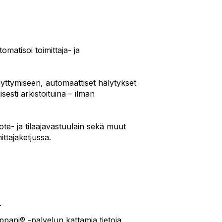
omatisoi toimittaja‑ ja
äyttymiseen, automaattiset hälytykset
esti arkistoituina – ilman
te- ja tilaajavastuulain sekä muut
ittajaketjussa.
.
ppani® ‑palvelun kattamia tietoja,