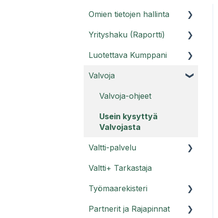
Omien tietojen hallinta
Yrityshaku (Raportti)
Asiakasportaali
Luotettava Kumppani
Käyttäjätunnukset
Raporttihaku ja Raportti
PRO
Valvoja
Usein kysyttyä tilistä
Luotettava Kumppani -
Usein kysyttyä Raportti-
palvelu
Valvoja-ohjeet
palvelusta
Luotettava Kumppani
Usein kysyttyä
Usein kysyttyä Raportti
Kestävyysraportti
Valvojasta
PRO:sta
Luotettava Kumppani
Valtti-palvelu
Legal compliance -
raportti
Valtti+ Tarkastaja
Valttikortti
Luotettava Kumppani
Työmaarekisteri
Usein kysyttyä
Luottamusmerkki
Valttikortista
Partnerit ja Rajapinnat
Työmaarekisteri -
Luotettava Kumppani