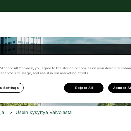
kko
ka voimme auttaa?
 “Accept All Cookies”, you agree to the storing of cookies on your device to enhan
 analyze site usage, and assist in our marketing efforts.
a ei ole, koska hakukenttä on tyhjä.
s Settings
Reject All
Accept Al
ja
Usein kysyttyä Valvojasta