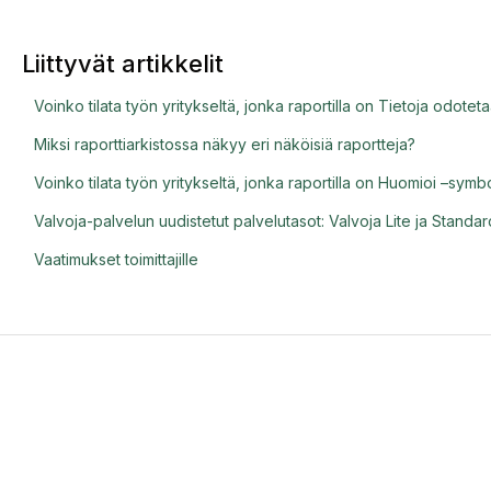
Liittyvät artikkelit
Voinko tilata työn yritykseltä, jonka raportilla on Tietoja odote
Miksi raporttiarkistossa näkyy eri näköisiä raportteja?
Voinko tilata työn yritykseltä, jonka raportilla on Huomioi –symbo
Valvoja-palvelun uudistetut palvelutasot: Valvoja Lite ja Standar
Vaatimukset toimittajille