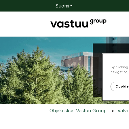
Suomi
Näytä käännöksien alavali
Kuin
By clicking
navigation,
Ehdotuksi
Cookie
Ohjekeskus Vastuu Group
Valvo