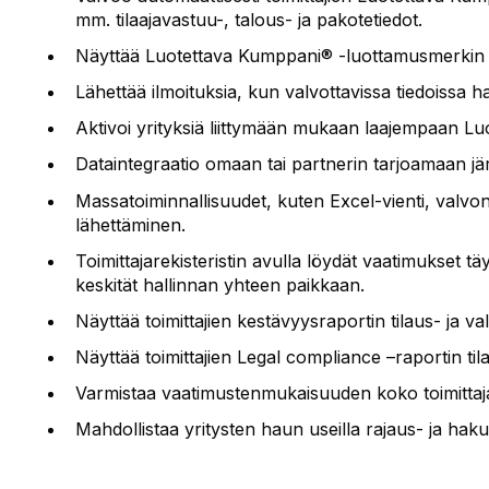
mm. tilaajavastuu-, talous- ja pakotetiedot.
Näyttää Luotettava Kumppani® ‑luottamusmerkin yri
Lähettää ilmoituksia, kun valvottavissa tiedoissa h
Aktivoi yrityksiä liittymään mukaan laajempaan L
Dataintegraatio omaan tai partnerin tarjoamaan jä
Massatoiminnallisuudet, kuten Excel-vienti, valvo
lähettäminen.
Toimittajarekisteristin avulla löydät vaatimukset t
keskität hallinnan yhteen paikkaan.
Näyttää toimittajien kestävyysraportin tilaus- ja va
Näyttää toimittajien Legal compliance –raportin tila
Varmistaa vaatimustenmukaisuuden koko toimittaja
Mahdollistaa yritysten haun useilla rajaus- ja haku