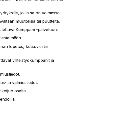
tyksille, joilla se on voimassa.
avaitaan muutoksia tai puutteita.
uotettava Kumppani -palveluun.
rjestelmään
nnan lopetus, kutsuviestin
äyttävät yhteistyökumppanit ja
lmiustiedot.
us- ja valmiustiedot.
ketjun osalta.
ehdoilla.