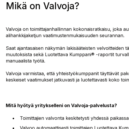
Mikä on Valvoja?
Valvoja on toimittajanhallinnan kokonaisratkaisu, joka aut
alihankkijaketjun vaatimustenmukaisuuden seurannan.
Saat ajantasaisen näkymän lakisääteisten velvoitteiden t
muutoksista sekä Luotettava Kumppani® ‑raportit turvallis
manuaalista työtä.
Valvoja varmistaa, että yhteistyökumppanit täyttävät pako
keskeiset vaatimukset jatkuvasti ja luotettavasti koko toim
Mitä hyötyä yritykselleni on Valvoja-palvelusta?
Toimittajien valvonta keskitetysti yhdessä paikassa
Valvoo automaattisesti toimittajien Luotettava Kum