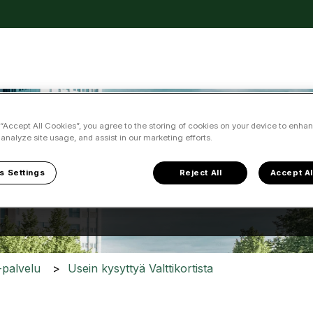
kko
 “Accept All Cookies”, you agree to the storing of cookies on your device to enhan
 analyze site usage, and assist in our marketing efforts.
ka voimme auttaa?
s Settings
Reject All
Accept Al
a ei ole, koska hakukenttä on tyhjä.
i-palvelu
Usein kysyttyä Valttikortista