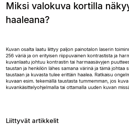
Miksi valokuva kortilla näkyy
haaleana?
Kuvan osalta laatu liittyy paljon painotalon laserin toimin
256 väriä ja on erityisen riippuvainen kontrastista ja har
kuvanlaatu johtuu kontrastin tai harmaasävyjen puuttees
taustan ja henkilön lähes samana värinä ja tämä johtaa s
taustaan ja kuvasta tulee erittäin haalea. Ratkaisu onge
kuvaan esim. tekemällä taustasta tummemman, jos kuva 
kuvankäsittelyohjelmalla tai ottamalla uuden kuvan miss
Liittyvät artikkelit