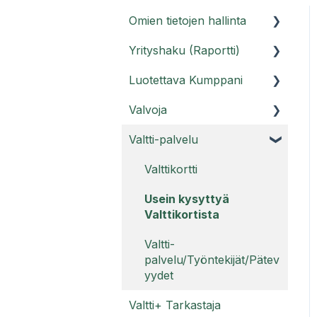
Omien tietojen hallinta
Yrityshaku (Raportti)
Asiakasportaali
Luotettava Kumppani
Käyttäjätunnukset
Raporttihaku ja Raportti
PRO
Valvoja
Usein kysyttyä tilistä
Luotettava Kumppani -
Usein kysyttyä Raportti-
palvelu
Valtti-palvelu
Valvoja-ohjeet
palvelusta
Luotettava Kumppani
Usein kysyttyä Valvojasta
Valttikortti
Usein kysyttyä Raportti
Kestävyysraportti
PRO:sta
Usein kysyttyä
Luotettava Kumppani
Valttikortista
Legal compliance -
raportti
Valtti-
palvelu/Työntekijät/Pätev
Luotettava Kumppani
yydet
Luottamusmerkki
Valtti+ Tarkastaja
Luotettava Kumppani