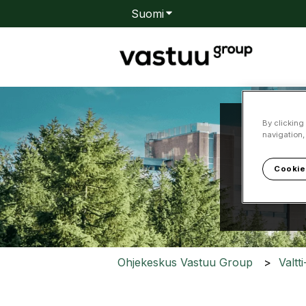
Suomi
Näytä käännöksien alavali
By clicking
navigation,
Kuin
Cookie
Ehdotuksi
Ohjekeskus Vastuu Group
Valtt