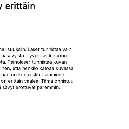
 erittäin
nallisuuksiin. Laser tunnistaa vain
maasävyistä. Tyypillisesti huono
ta. Painolaser tunnistaa kuvan
iihen, että henkilö katoaa kuvassa
lmaan on kontrastin lisääminen
on erittäin vaalea. Tämä onnistuu
ä sävyt erottuvat paremmin.