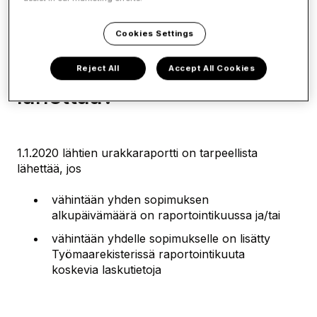
Yleisiä kysymyksiä Työmaarekisteristä -
Cookies Settings
Milloin raporttia ei tarvitse
Reject All
Accept All Cookies
lähettää?
1.1.2020 lähtien urakkaraportti on tarpeellista
lähettää, jos
vähintään yhden sopimuksen
alkupäivämäärä on raportointikuussa ja/tai
vähintään yhdelle sopimukselle on lisätty
Työmaarekisterissä raportointikuuta
koskevia laskutietoja