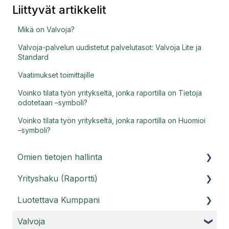
Liittyvät artikkelit
Mikä on Valvoja?
Valvoja-palvelun uudistetut palvelutasot: Valvoja Lite ja
Standard
Vaatimukset toimittajille
Voinko tilata työn yritykseltä, jonka raportilla on Tietoja
odotetaan –symboli?
Voinko tilata työn yritykseltä, jonka raportilla on Huomioi
–symboli?
Omien tietojen hallinta
Yrityshaku (Raportti)
Asiakasportaali
Luotettava Kumppani
Käyttäjätunnukset
Raporttihaku ja Raportti PRO
Valvoja
Usein kysyttyä tilistä
Usein kysyttyä Raportti-palvelusta
Luotettava Kumppani -palvelu