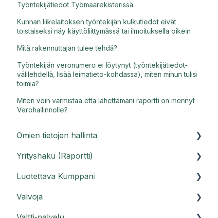
Työntekijätiedot Työmaarekisterissä
Kunnan liikelaitoksen työntekijän kulkutiedot eivät
toistaiseksi näy käyttöliittymässä tai ilmoituksella oikein
Mitä rakennuttajan tulee tehdä?
Työntekijän veronumero ei löytynyt (työntekijätiedot-
välilehdellä, lisää leimatieto-kohdassa), miten minun tulisi
toimia?
Miten voin varmistaa että lähettämäni raportti on mennyt
Verohallinnolle?
Omien tietojen hallinta
Yrityshaku (Raportti)
Asiakasportaali
Luotettava Kumppani
Käyttäjätunnukset
Raporttihaku ja Raportti PRO
Valvoja
Usein kysyttyä tilistä
Usein kysyttyä Raportti-palvelusta
Luotettava Kumppani -palvelu
Valtti-palvelu
Usein kysyttyä Raportti PRO:sta
Luotettava Kumppani Kestävyysraportti
Valvoja-ohjeet